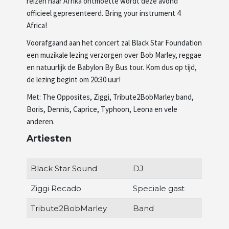
reizen naar Afrika ontmoette wordt deze avond
officieel gepresenteerd. Bring your instrument 4
Africa!
Voorafgaand aan het concert zal Black Star Foundation
een muzikale lezing verzorgen over Bob Marley, reggae
en natuurlijk de Babylon By Bus tour. Kom dus op tijd,
de lezing begint om 20:30 uur!
Met: The Opposites, Ziggi, Tribute2BobMarley band,
Boris, Dennis, Caprice, Typhoon, Leona en vele
anderen.
Artiesten
Black Star Sound
DJ
Ziggi Recado
Speciale gast
Tribute2BobMarley
Band