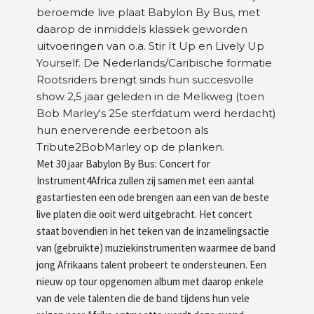
beroemde live plaat Babylon By Bus, met
Artiesten
daarop de inmiddels klassiek geworden
uitvoeringen van o.a. Stir It Up en Lively Up
Yourself. De Nederlands/Caribische formatie
Wie zijn wij
Rootsriders brengt sinds hun succesvolle
show 2,5 jaar geleden in de Melkweg (toen
Bob Marley's 25e sterfdatum werd herdacht)
hun enerverende eerbetoon als
Tribute2BobMarley op de planken.
Met 30 jaar Babylon By Bus: Concert for
Instrument4Africa zullen zij samen met een aantal
gastartiesten een ode brengen aan een van de beste
live platen die ooit werd uitgebracht. Het concert
staat bovendien in het teken van de inzamelingsactie
van (gebruikte) muziekinstrumenten waarmee de band
jong Afrikaans talent probeert te ondersteunen. Een
nieuw op tour opgenomen album met daarop enkele
van de vele talenten die de band tijdens hun vele