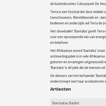
de buitenlocaties Cultuurpark De Hout
Terra is een festival dat door middel
toeschouwers. Wereldmuziek en -dans
bedienen en anderzijds wil Terra de (
Het showballet 'Bantaba' geeft Terra
voor een opzwepende mix van energiek
en belafone.
Het Afrikaanse woord 'bantaba' staa
ontmoetingsplek is in vele Afrikaans
geboren en ervaringen uitgewisseld w
'Bantaba' is dé plek die de mensen uit
De dansers van het befaamde 'Bantaba
onderstreept met haar acrobatische 
Artiesten
Bantaba Ballet