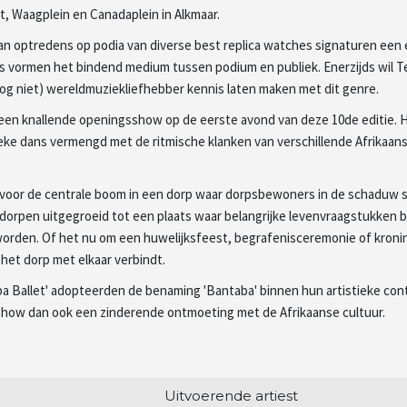
, Waagplein en Canadaplein in Alkmaar.
 van optredens op podia van diverse best replica watches signaturen ee
 vormen het bindend medium tussen podium en publiek. Enerzijds wil T
nog niet) wereldmuziekliefhebber kennis laten maken met dit genre.
 een knallende openingsshow op de eerste avond van deze 10de editie. 
e dans vermengd met de ritmische klanken van verschillende Afrikaans
t voor de centrale boom in een dorp waar dorpsbewoners in de schaduw
e dorpen uitgegroeid tot een plaats waar belangrijke levenvraagstukken
orden. Of het nu om een huwelijksfeest, begrafenisceremonie of kroni
 het dorp met elkaar verbindt.
 Ballet' adopteerden de benaming 'Bantaba' binnen hun artistieke con
show dan ook een zinderende ontmoeting met de Afrikaanse cultuur.
Uitvoerende artiest