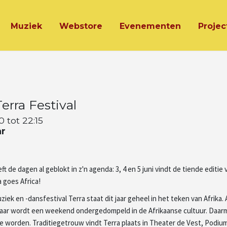
Muziek
Webstore
Evenementen
Projec
erra Festival
0 tot 22:15
ar
de dagen al geblokt in z'n agenda: 3, 4 en 5 juni vindt de tiende editie 
a goes Africa!
ek en -dansfestival Terra staat dit jaar geheel in het teken van Afrika.
lkmaar wordt een weekend ondergedompeld in de Afrikaanse cultuur. Daar
te worden. Traditiegetrouw vindt Terra plaats in Theater de Vest, Podium