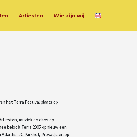
ten
Artiesten
Wie zijn wij
van het Terra Festival plaats op
 Artiesten, muziek en dans op
mee belooft Terra 2005 opnieuw een
 Atlantis, JC Parkhof, Provadja en op