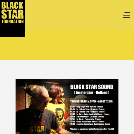
Home
Muziek
Webstore
Evenementen
Projecten