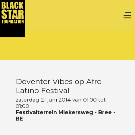
Home
Muziek
Deventer Vibes op Afro-
Webstore
Latino Festival
zaterdag 21 juni 2014 van 01:00 tot
01:00
Evenementen
Festivalterrein Miekersweg - Bree -
BE
Projecten