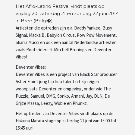
Het Afro-Latino Festival vindt plaats op
Artiesten
vrijdag 20, zaterdag 21 en zondag 22 juni 2014
in Bree (Belgi�)!
Artiesten die optreden zijn o.a. Daddy Yankee, Busy
Wie zijn wij
Signal, Macka B, Babylon Circus, Pow Pow Movement,
Skarra Mucci en ook een aantal Nederlandse artiesten
zoals Rootsriders ft. Mitchell Brunings en Deventer
Vibes!
Deventer Vibes:
Deventer Vibes is een project van Black Star producer
Asher E met jong hip hop talent uit zijn eigen
woonplaats Deventer en omgeving, onder wie The
Puzzle, Samuel, DMG, Sonko, Armani, Jay, DLN, De
Grijze Massa, Leezy, Wobie en Phunkz.
Het optreden van Deventer Vibes vindt plaats op de
Hakuna Matata stage op zaterdag 21 juni van 15:00 tot
15:45 uur!