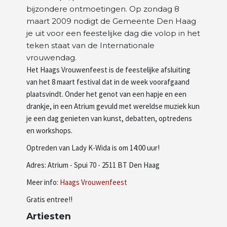
bijzondere ontmoetingen. Op zondag 8
Artiesten
maart 2009 nodigt de Gemeente Den Haag
je uit voor een feestelijke dag die volop in het
teken staat van de Internationale
Wie zijn wij
vrouwendag.
Het Haags Vrouwenfeest is de feestelijke afsluiting
van het 8 maart festival dat in de week voorafgaand
plaatsvindt. Onder het genot van een hapje en een
drankje, in een Atrium gevuld met wereldse muziek kun
je een dag genieten van kunst, debatten, optredens
en workshops.
Optreden van Lady K-Wida is om 14:00 uur!
Adres: Atrium - Spui 70 - 2511 BT Den Haag
Meer info:
Haags Vrouwenfeest
Gratis entree!!
Artiesten