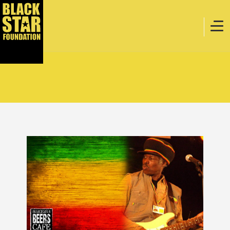
Home
Muziek
Webstore
Evenementen
Projecten