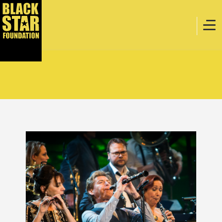
Home
Muziek
Webstore
Evenementen
Projecten