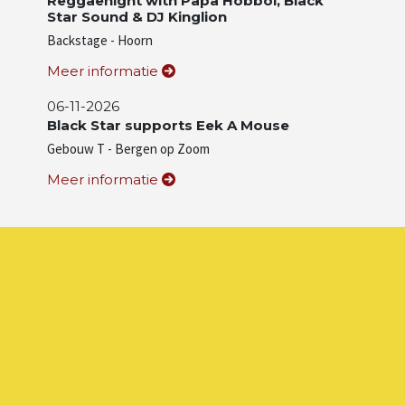
Reggaenight with Papa Hobbol, Black
Star Sound & DJ Kinglion
Artiesten
Backstage - Hoorn
Meer informatie
Wie zijn wij
06-11-2026
Black Star supports Eek A Mouse
Gebouw T - Bergen op Zoom
Meer informatie