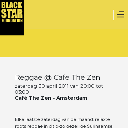
Home
Muziek
Reggae @ Cafe The Zen
Webstore
zaterdag 30 april 2011 van 20:00 tot
03:00
Café The Zen - Amsterdam
Evenementen
Elke laatste zaterdag van de maand: relaxte
Projecten
roots reggae in dit o-zo gezellige Surinaamse