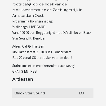
roots caf�, op de hoek van de
Artiesten
Molukkenstraat en de Zeeburgerdijk in
Amsterdam Oost.
Programma Koninginnedag:
Wie zijn wij
's Middags: LIVE BAND
Vanaf 20:00 uur: Reggaenight met DJ's Jimbo en Black
Star Sound ft. Den-Den!
Adres: Caf� The Zen
Molukkenstraat 2 - 1094 BJ - Amsterdam
Bus 22 vanaf CS stopt vlak voor de deur!
Surinaams eten en rokersruimte aanwezig!
GRATIS ENTREE!
Artiesten
Black Star Sound
DJ