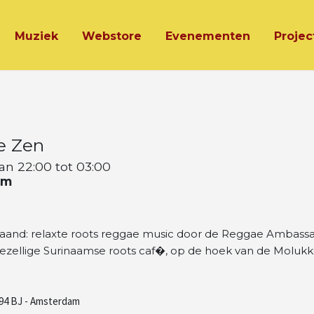
Muziek
Webstore
Evenementen
Projec
e Zen
an 22:00 tot 03:00
am
maand: relaxte roots reggae music door de Reggae Ambassa
 gezellige Surinaamse roots caf�, op de hoek van de Moluk
094 BJ - Amsterdam