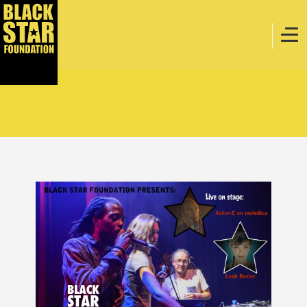
Home
Muziek
Webstore
Evenementen
Projecten