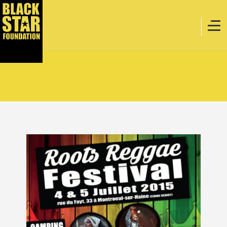
Home
Muziek
Webstore
Evenementen
Projecten